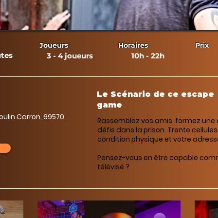
Joueurs
Horaires
Prix
tes
3 - 4 joueurs
10h - 22h
Le Scénario de ce escape
game
ulin Carron, 69570
Rassemblez vos amis, formez une 
défis dans la prison. Trente cellule
condition physique et votre adresse
Pensez-vous en être capable comme
télévisé ?