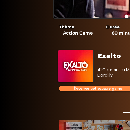
Thème
Durée
Action Game
60 minu
Exalto
41 Chemin du Mo
Dardilly
Réserver cet escape game