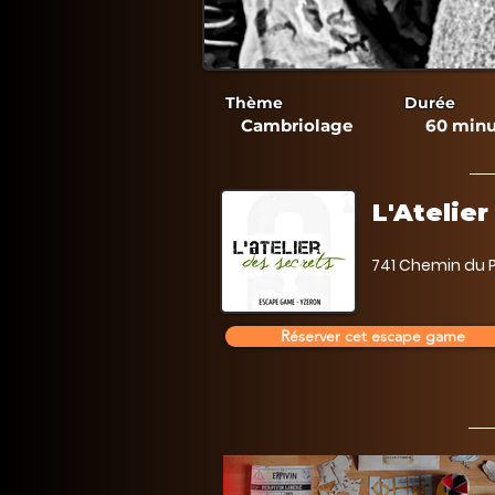
Thème
Durée
Cambriolage
60 minu
L'Atelie
741 Chemin du P
Réserver cet escape game