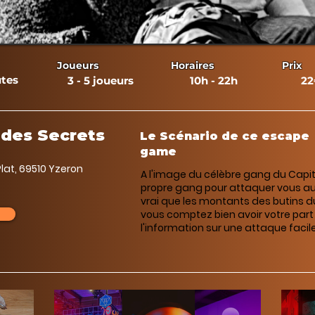
Joueurs
Horaires
Prix
tes
3 - 5 joueurs
10h - 22h
22
r des Secrets
Le Scénario de ce escape
game
lat, 69510 Yzeron
A l'image du célèbre gang du Capit
propre gang pour attaquer vous auss
vrai que les montants des butins du
vous comptez bien avoir votre part
l'information sur une attaque facile 