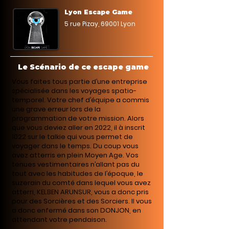
Lyon Escape Game
5 rue Pizay, 69001 Lyon
Le Scénario de ce escape game
Vous faites tous partie d’une entreprise
spécialisée dans les voyages spatio-
temporel. Votre chef d’équipe a commis
une grave erreur lors de la
programmation de votre mission. Alors
que vous deviez aller en 2022, il à inscrit
1022 sur le talkie qui vous permet de
voyager dans le temps. Du coup vous
avez atterris en plein Moyen Age. Vos
tenues vestimentaires n’allant pas du
tout avec les habitudes de l’époque, le
suzerain du comté dans lequel vous avez
atterri, KELBEN ARUNSUR, vous a donc pris
pour des Sorcières et des Sorciers. Il vous
a donc enfermé dans son DONJON, en
attendant votre pendaison.