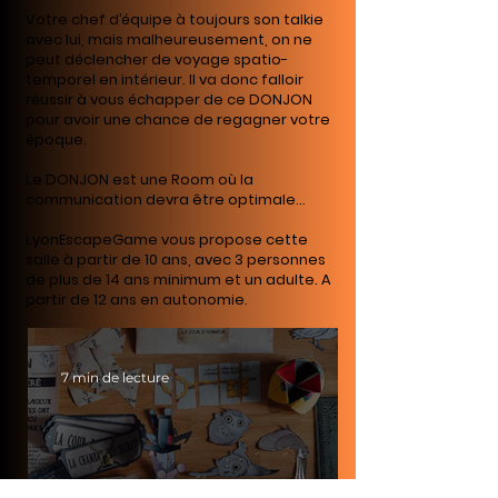
Votre chef d’équipe à toujours son talkie
avec lui, mais malheureusement, on ne
peut déclencher de voyage spatio-
temporel en intérieur. Il va donc falloir
réussir à vous échapper de ce DONJON
pour avoir une chance de regagner votre
époque.
Le DONJON est une Room où la
communication devra être optimale...
LyonEscapeGame vous propose cette
salle à partir de 10 ans, avec 3 personnes
de plus de 14 ans minimum et un adulte. A
partir de 12 ans en autonomie.
7 min de lecture