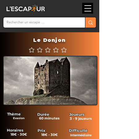
Le Donjon
Aucune note pour le moment
Thème
Durée
Joueurs
60 minutes
Evasion
3 - 9 joueurs
Horaires
Prix
Difficulté
18€ - 30€
18€ - 30€
Intermédiaire