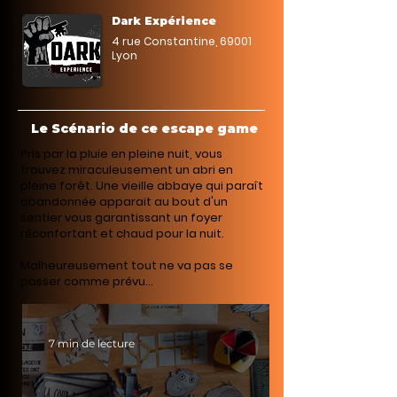
Dark Expérience
4 rue Constantine, 69001
Lyon
Le Scénario de ce escape game
Pris par la pluie en pleine nuit, vous
trouvez miraculeusement un abri en
pleine forêt. Une vieille abbaye qui paraît
abandonnée apparait au bout d'un
sentier vous garantissant un foyer
réconfortant et chaud pour la nuit.
Malheureusement tout ne va pas se
passer comme prévu...
7 min de lecture