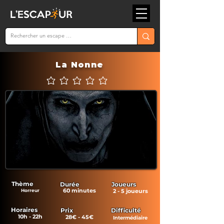
La Nonne
Aucune note pour le moment
Thème
Durée
Joueurs
60 minutes
Horreur
2 - 5 joueurs
Horaires
Prix
Difficulté
10h - 22h
28€ - 45€
Intermédiaire