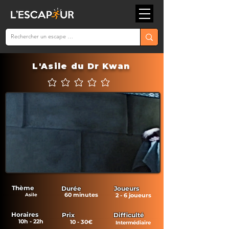
L'Asile du Dr Kwan
Aucune note pour le moment
Thème
Durée
Joueurs
60 minutes
Asile
2 - 6 joueurs
Horaires
Prix
Difficulté
10h - 22h
10 - 30€
Intermédiaire