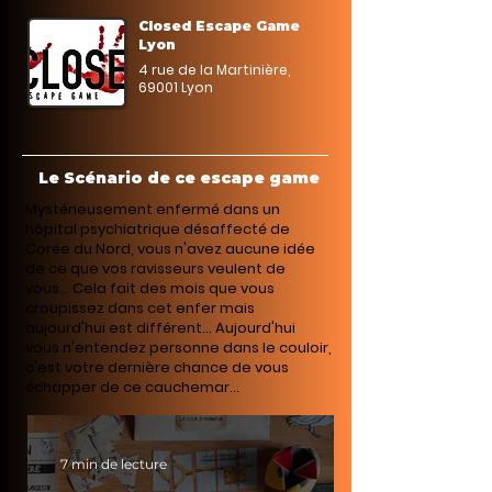
Closed Escape Game
Lyon
4 rue de la Martinière,
69001 Lyon
Le Scénario de ce escape game
Mystérieusement enfermé dans un
hôpital psychiatrique désaffecté de
Corée du Nord, vous n'avez aucune idée
de ce que vos ravisseurs veulent de
vous... Cela fait des mois que vous
croupissez dans cet enfer mais
aujourd'hui est différent... Aujourd'hui
vous n'entendez personne dans le couloir,
c'est votre dernière chance de vous
échapper de ce cauchemar...
7 min de lecture