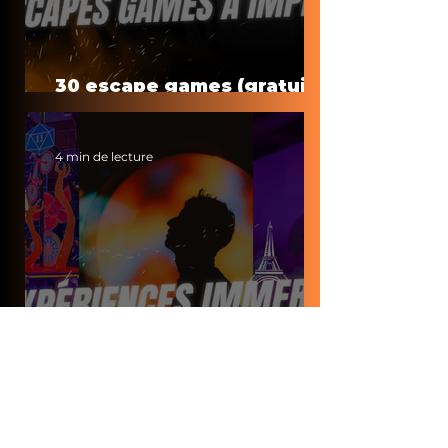
30 escape games (gratuits)
à faire à la maison
4 min de lecture
Top expériences
immersives à Paris