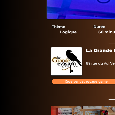
Thème
Durée
Logique
60 minu
La Grande 
89 rue du Val V
Réserver cet escape game