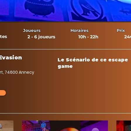
Joueurs
Horaires
Prix
tes
2 - 6 joueurs
10h - 22h
24
Evasion
Le Scénario de ce escape
game
ert, 74600 Annecy