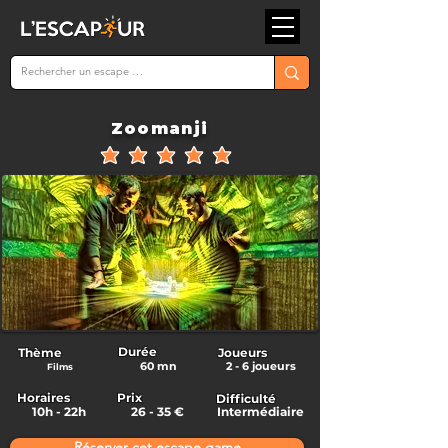
Zoomanji
la note moyenne est 5 sur 5
Durée
Thème
Joueurs
60 mn
2 - 6 joueurs
Films
Horaires
Prix
Difficulté
10h - 22h
26 - 35 €
Intermédiaire
Réserver cet escape game