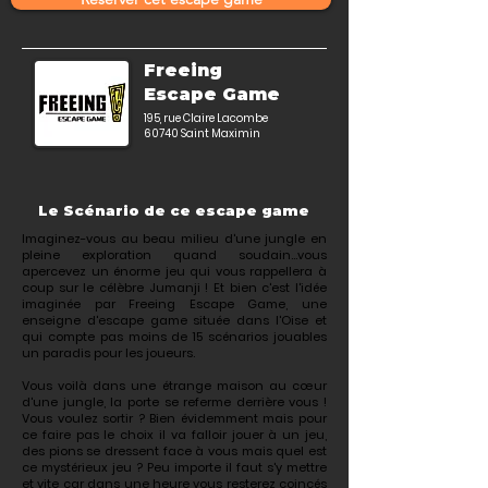
Freeing
Escape Game
195, rue Claire Lacombe
60740 Saint Maximin
Le Scénario de ce escape game
Imaginez-vous au beau milieu d'une jungle en
pleine exploration quand soudain...vous
apercevez un énorme jeu qui vous rappellera à
coup sur le célèbre Jumanji ! Et bien c'est l'idée
imaginée par Freeing Escape Game, une
enseigne d'escape game située dans l'Oise et
qui compte pas moins de 15 scénarios jouables
un paradis pour les joueurs.
Vous voilà dans une étrange maison au cœur
d'une jungle, la porte se referme derrière vous !
Vous voulez sortir ? Bien évidemment mais pour
ce faire pas le choix il va falloir jouer à un jeu,
des pions se dressent face à vous mais quel est
ce mystérieux jeu ? Peu importe il faut s'y mettre
et vite car dans une heure vous resterez coincés