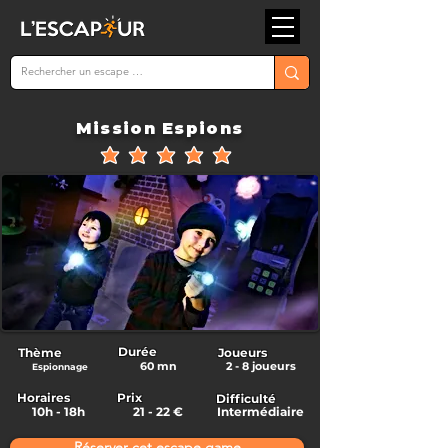
Mission Espions
la note moyenne est 5 sur 5
Durée
Thème
Joueurs
60 mn
2 - 8 joueurs
Espionnage
Horaires
Prix
Difficulté
10h - 18h
21 - 22 €
Intermédiaire
Réserver cet escape game