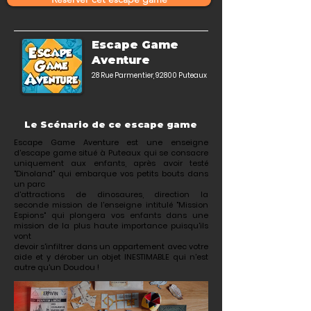
Escape Game
Aventure
28 Rue Parmentier, 92800 Puteaux
Le Scénario de ce escape game
Escape Game Aventure est une enseigne
d'escape game situé à Puteaux qui se consacre
uniquement aux enfants, après avoir testé
"Dinoland" qui embarque vos petits bouts dans
un parc
d'attractions de dinosaures, direction la
seconde mission de l'enseigne intitulé "Mission
Espions" qui plongera vos enfants dans une
mission de la plus haute importance puisqu'ils
vont
devoir s'infiltrer dans un appartement avec votre
aide et y dérober un objet INESTIMABLE qui n'est
autre qu'un Doudou !