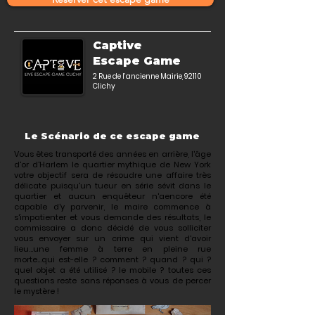
Captive
Escape Game
2 Rue de l’ancienne Mairie, 92110
Clichy
Le Scénario de ce escape game
Vous êtes transporté des années en arrière, l'âge
d'or d'Harlem le quartier mythique de New York
votre objectif sera de résoudre une affaire très
délicate puisqu'un tueur en série sévit dans le
quartier et aucun enquêteur n'aencore été
capable d'y parvenir, le maire commence à
s'impatienter et vous demande des résultats, le
commissaire a donc décidé de vous solliciter
vous envoyer sur un crime qui vient d'avoir
lieu...une femme à terre en pleine rue
morte...qui est-elle ? comment ? quand ? qui ?
quel objet a été utilisé ? le mobile ? toutes ces
questions reste sans réponses à vous de percer
le mystère !