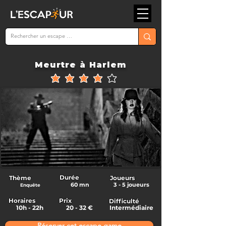
Meurtre à Harlem
la note moyenne est 4 sur 5
Durée
Thème
Joueurs
60 mn
3 - 5 joueurs
Enquête
Horaires
Prix
Difficulté
10h - 22h
20 - 32 €
Intermédiaire
Réserver cet escape game