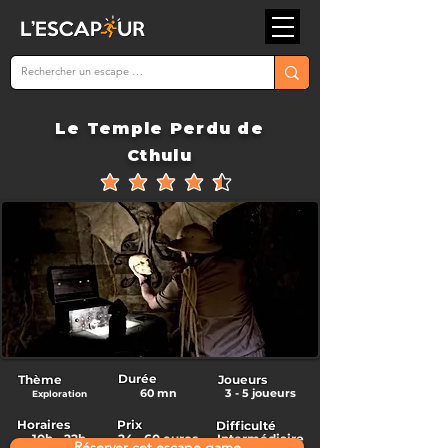
Le Temple Perdu de
Cthulu
la note moyenne est 4.5 sur 5
Durée
Thème
Joueurs
60 mn
3 - 5 joueurs
Exploration
Horaires
Prix
Difficulté
10h - 22h
24 - 60 euros
Intermédiaire
Réserver cet escape game