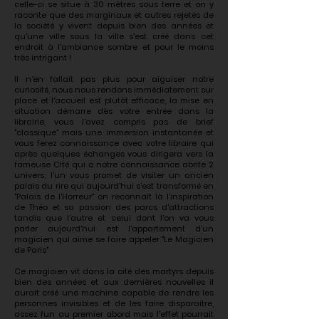
celle-ci se situe à 30 mètres sous terre et on y
raconte que des marginaux et autres rejetés de
la société y vivent depuis bien des années et
qu'une ville sous la ville s'est créé dans cet
endroit à l'ambiance sombre et pour le moins
très intrigant !
Il n'en fallait pas plus pour aiguiser notre
curiosité, nous nous rendons immédiatement sur
place et l'accueil est plutôt efficace, la mise en
situation démarre dès votre entrée dans la
librairie, vous l'avez compris pas de brief
"classique" mais une immersion instantanée et
vous ferez connaissance avec votre libraire qui
après quelques échanges vous dirigera vers la
fameuse Cité qui a notre connaissance abrite 2
univers; l'un vous promet de visiter un ancien
palais du rire qui aujourd'hui s'est transformé en
"Palais de l'Horreur"
on reconnaît là l'inspiration
de Théo et sa passion des parcs d'attractions
tandis que l'autre et celui dont l'on va vous
parler aujourd'hui est l'appartement d'un
magicien qui aime se faire appeler
"Le Magicien
de Paris"
Ce magicien vit dans la cité des martyrs depuis
bien des années et aux dernières nouvelles il
aurait créé une machine capable de rendre les
personnes invisibles et de les faire disparaitre,
assez fun au premier abord mais l'effet pourrait