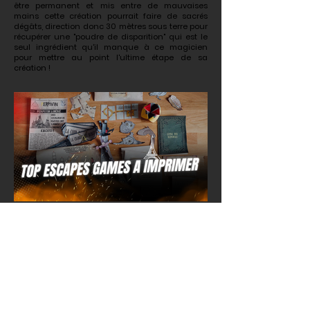
être permanent et mis entre de mauvaises
mains cette création pourrait faire de sacrés
dégâts, direction donc 30 mètres sous terre pour
récupérer une "poudre de disparition" qui est le
seul ingrédient qu'il manque à ce magicien
pour mettre au point l'ultime étape de sa
création !
30 escape games (gratuits) à faire
à la maison