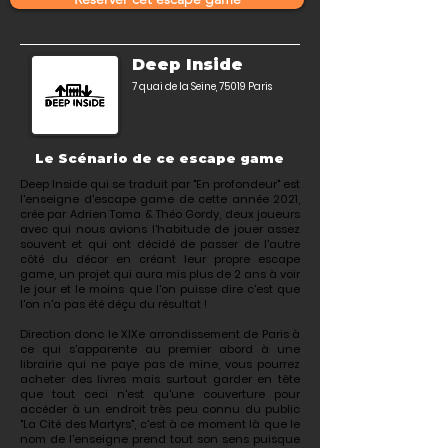
Deep Inside
7 quai de la Seine, 75019 Paris
Le Scénario de ce escape game
Deep Inside qui se traduit par "En profondeur" est
l'enseigne d'escape game de cette année 2021,
crée par
Adrien Toma & Théo Gordy
, deux joueurs
avec qui nous avions l'habitude de jouer assez
souvent et qui ont décidé de passer de l'autre
côté du décor en créant leur propre escape
game, un projet qui aura mis plus de 2 ans à voir
le jour et le moins que l'on puisse dire c'est que
l'on n'a pas été déçu du résultat !
Direction donc le XIXe arrondissement de Paris à
ce qui s'apparente au premier abord à une
librairie qui ne paye pas de mine, vous pourrez
acheter des livres mais surtout garder en tête
que tout ceci n'est qu'une couverture pour
accéder à un endroit très peu connu du public
"La Cité des Martyrs",
c'est à ce moment là que le
nom de l'enseigne prend tout son sens puisque