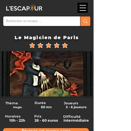
Le Magicien de Paris
la note moyenne est 5 sur 5
Durée
Thème
Joueurs
60 mn
3 - 6 joueurs
Magie
Horaires
Prix
Difficulté
10h - 22h
26 - 60 euros
Intermédiaire
Réserver cet escape game