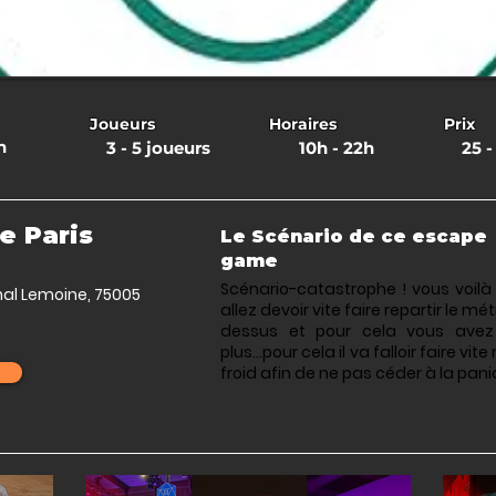
Joueurs
Horaires
Prix
n
3 - 5 joueurs
10h - 22h
25 -
e Paris
Le Scénario de ce escape
game
Scénario-catastrophe ! vous voilà 
nal Lemoine, 75005
allez devoir vite faire repartir le 
dessus et pour cela vous ave
plus...pour cela il va falloir faire
froid afin de ne pas céder à la paniq