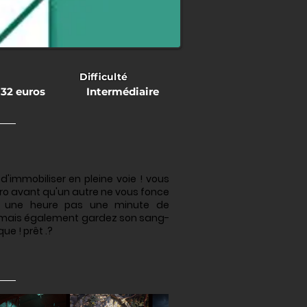
Difficulté
 32 euros
Intermédiaire
d'immobiliser en pleine voie ! vous
métro avant qu'un autre ne vous fonce
z une heure pas une minute de
 vite mais également gardez son sang-
ue ! prêt .?