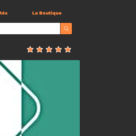
ités
La Boutique
la note moyenne est 5 sur 5