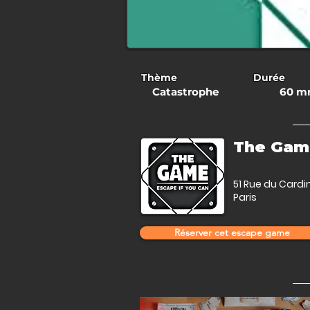
Thème
Durée
Catastrophe
60 m
The Gam
51 Rue du Cardi
Paris
Réserver cet escape game