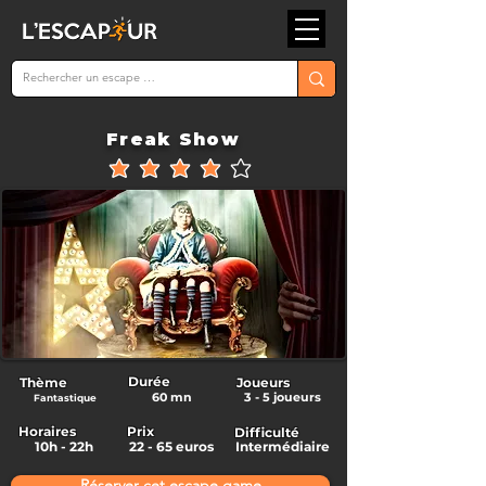
Freak Show
la note moyenne est 4 sur 5
Durée
Thème
Joueurs
60 mn
3 - 5 joueurs
Fantastique
Horaires
Prix
Difficulté
10h - 22h
22 - 65 euros
Intermédiaire
Réserver cet escape game