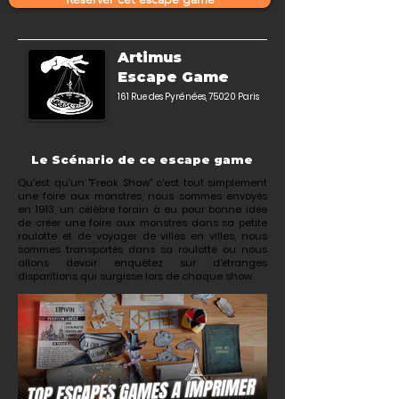
Artimus
Escape Game
161 Rue des Pyrénées, 75020 Paris
Le Scénario de ce escape game
Qu'est qu'un "Freak Show" c'est tout simplement
une foire aux monstres, nous sommes envoyés
en 1913, un célèbre forain à eu pour bonne idée
de créer une foire aux monstres dans sa petite
roulotte et de voyager de villes en villes, nous
sommes transportés dans sa roulotte ou nous
allons devoir enquêtez sur d'étranges
disparitions qui surgisse lors de chaque show.