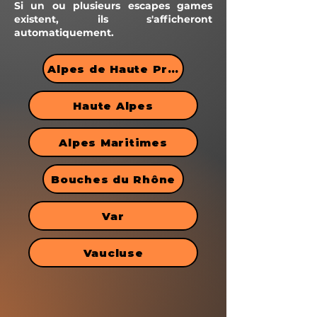
Si un ou plusieurs escapes games
existent, ils s'afficheront
automatiquement.
Alpes de Haute Provence
Haute Alpes
Alpes Maritimes
Bouches du Rhône
Var
Vaucluse