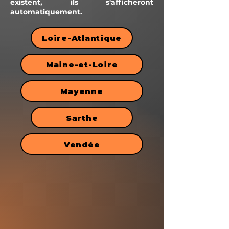
existent, ils s'afficheront
automatiquement.
Loire-Atlantique
Maine-et-Loire
Mayenne
Sarthe
Vendée