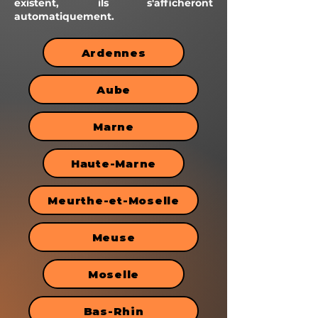
existent, ils s'afficheront
automatiquement.
Ardennes
Aube
Marne
Haute-Marne
Meurthe-et-Moselle
Meuse
Moselle
Bas-Rhin