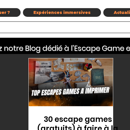
uer ?
Expériences immersives
Actual
 notre Blog dédié à l'Escape Game e
30 escape games
(gratuits) à faire à la