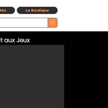
ités
La Boutique
t aux Jeux