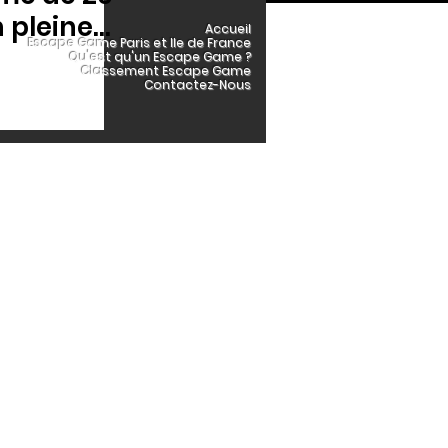
 pleine
Accueil
Escape Game Paris et Ile de France
 !
Qu'est qu'un Escape Game ?
Classement Escape Game
Contactez-Nous