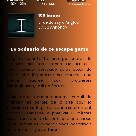
10h - 22h
23 - 34€
Intermédiaire
100 Issues
8 rue Boissy d'Anglas,
07100 Annonay
Le Scénario de ce escape game
Le professeur Lester aura passé près de
20 ans sur les traces de la cité
d'Humpalaba, persuadé qu'au cœur de
cette cité légendaire se trouvait une
pierre sacrée aux propriétés
miraculeuses, l'œil de Shakar.
Mais le mois dernier, alors qu'il venait de
franchir les portes de la cité pour la
première fois, le professeur a subitement
disparu. Volatilisé. À près de 10 mètres
sous la surface de la terre, quelque chose
s'est réveillé et le sort s'abat désormais
sur ceux qui s'y aventurent.