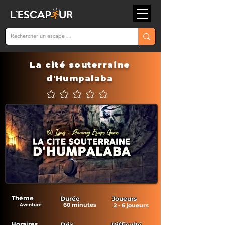
La cité souterraine
d'Humpalaba
Aucune note pour le moment
Thème
Durée
Joueurs
60 minutes
Aventure
2 - 6 joueurs
Horaires
Prix
Difficulté