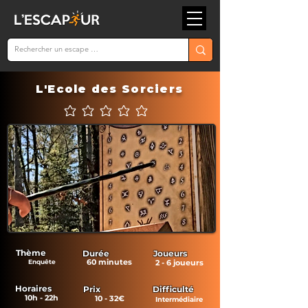
L'Ecole des Sorciers
Aucune note pour le moment
Thème
Durée
Joueurs
60 minutes
Enquête
2 - 6 joueurs
Horaires
Prix
Difficulté
10h - 22h
10 - 32€
Intermédiaire