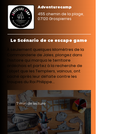
Adventurecamp
455 chemin de la plage,
07120 Grospierres
Le Scénario de ce escape game
À seulement quelques kilomètres de la
Commanderie de Jales, plongez dans
l'histoire qui marqua le territoire
ardéchois et partez à la recherche de
l'objet que les Templiers, vaincus, ont
caché après leur défaite contre les
troupes du Roi Philippe...
7 min de lecture