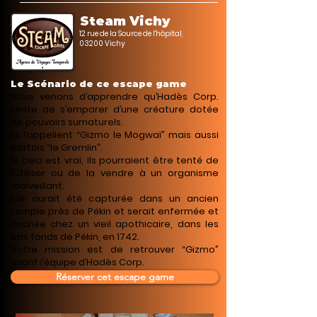
Steam Vichy
12 rue de la Source de l'hôpital,
03200 Vichy
Le Scénario de ce escape game
Nous venons d’apprendre qu’Hadès Corp.
tente de s’emparer d’une créature dotée
de pouvoirs surnaturels.
Ils l’appellent “Gizmo le Mogwaï” mais aussi
parfois “le Gremlin”.
Si cela est vrai, ils pourraient être tenté de
l’utiliser ou de la vendre à un organisme
malveillant.
Elle aurait été capturée dans un ancien
temple près de Pékin et serait enfermée et
cachée chez un vieil apothicaire, dans les
bas fonds de Pékin, en 1742.
Votre mission est de retrouver “Gizmo”
avant l’équipe d’Hadès Corp.
Réserver cet escape game